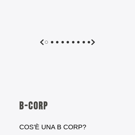
B-corp
COS'È UNA B CORP?