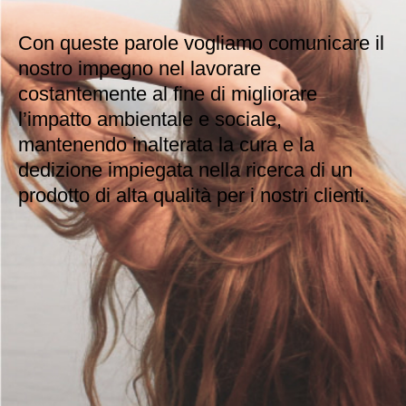
Con queste parole vogliamo comunicare il
nostro impegno nel lavorare
costantemente al fine di migliorare
l’impatto ambientale e sociale,
mantenendo inalterata la cura e la
dedizione impiegata nella ricerca di un
prodotto di alta qualità per i nostri clienti.