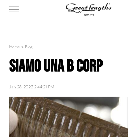
Home
>
Blog
Siamo una B Corp
Jan 28, 2022 2:44:21 PM