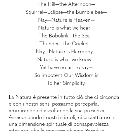
The Hill—the Afternoon—
Squirrel—Eclipse—the Bumble bee—
Nay—Nature is Heaven—
Nature is what we hear—
The Bobolink—the Sea—
Thunder—the Cricket—
Nay—Nature is Harmony—
Nature is what we know—
Yet have no art to say—
So impotent Our Wisdom is
To her Simplicity.
La Natura è presente in tutto ciò che ci circonda
e con i nostri sensi possiamo percepirla,
ammirando ed ascoltando la sua presenza.
Assecondando i nostri stimoli, ci proiettiamo in
una dimensione spirituale di consapevolezza
interiore, che la poetessa chiama Paradiso.