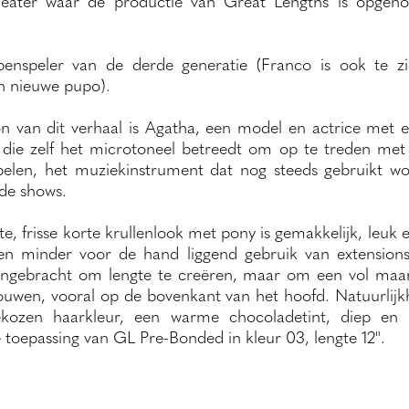
theater waar de productie van Great Lengths is opgen
penspeler van de derde generatie (Franco is ook te zi
n nieuwe pupo).
 van dit verhaal is Agatha, een model en actrice met 
, die zelf het microtoneel betreedt om op te treden me
elen, het muziekinstrument dat nog steeds gebruikt wo
de shows.
, frisse korte krullenlook met pony is gemakkelijk, leuk 
en minder voor de hand liggend gebruik van extensions
angebracht om lengte te creëren, maar om een vol maar
uwen, vooral op de bovenkant van het hoofd. Natuurlijkhe
ekozen haarkleur, een warme chocoladetint, diep en i
toepassing van GL Pre-Bonded in kleur 03, lengte 12".