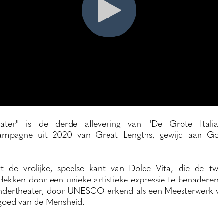
eater" is de derde aflevering van "De Grote Italia
mpagne uit 2020 van Great Lengths, gewijd aan Goe
rt de vrolijke, speelse kant van Dolce Vita, die de t
dekken door een unieke artistieke expressie te benaderen
indertheater, door UNESCO erkend als een Meesterwerk v
goed van de Mensheid.