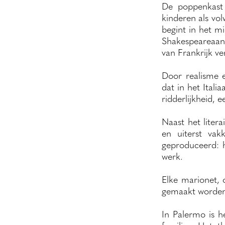
De poppenkast 
kinderen als vol
begint in het m
Shakespeareaans
van Frankrijk ve
Door realisme e
dat in het Itali
ridderlijkheid, 
Naast het liter
en uiterst va
geproduceerd: 
werk.
Elke marionet, 
gemaakt worden
In Palermo is 