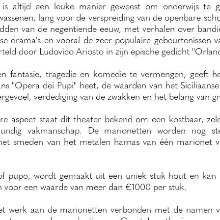
is altijd een leuke manier geweest om onderwijs te 
wassenen, lang voor de verspreiding van de openbare scho
idden van de negentiende eeuw, met verhalen over bandie
e drama's en vooral de zeer populaire gebeurtenissen v
rteld door Ludovico Ariosto in zijn epische gedicht "Orlan
n fantasie, tragedie en komedie te vermengen, geeft he
aans "Opera dei Pupi" heet, de waarden van het Siciliaanse
eergevoel, verdediging van de zwakken en het belang van gr
aire aspect staat dit theater bekend om een kostbaar, ze
kkundig vakmanschap. De marionetten worden nog st
het smeden van het metalen harnas van één marionet 
of pupo, wordt gemaakt uit een uniek stuk hout en kan
 voor een waarde van meer dan €1000 per stuk.
het werk aan de marionetten verbonden met de namen va