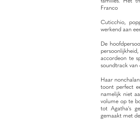
families. Het 
Franco
Cuticchio, pop
werkend aan ee
De hoofdpersoon
persoonlijkheid
accordeon te sp
soundtrack van 
Haar nonchalante
toont perfect e
namelijk niet a
volume op te bo
tot Agatha's g
gemaakt met de 