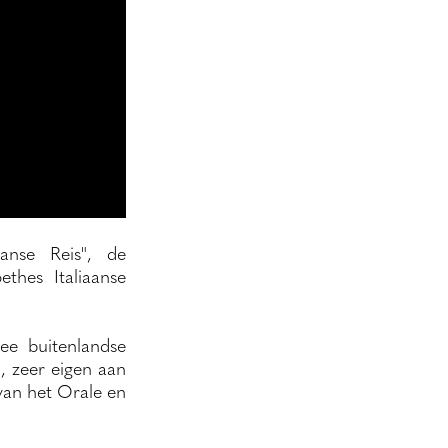
anse Reis", de
thes Italiaanse
wee buitenlandse
, zeer eigen aan
an het Orale en