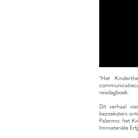
"Het Kinderth
communicatieca
reisdagboek.
Dit verhaal vie
bezoeksters ont
Palermo: het K
Immateriële Erf