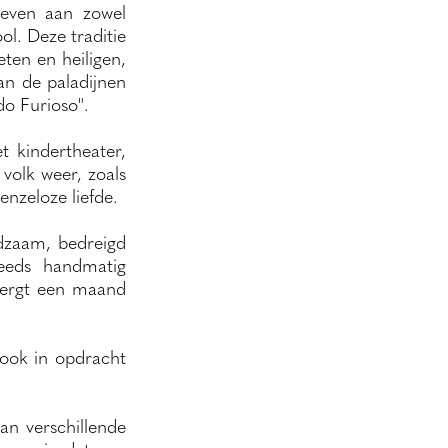
geven aan zowel
ol. Deze traditie
ten en heiligen,
an de paladijnen
do Furioso".
t kindertheater,
 volk weer, zoals
enzeloze liefde.
ldzaam, bedreigd
eeds handmatig
vergt een maand
 ook in opdracht
n verschillende