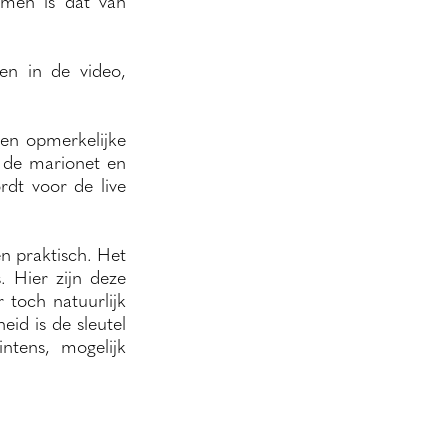
omen is dat van
en in de video,
een opmerkelijke
t de marionet en
rdt voor de live
en praktisch. Het
. Hier zijn deze
 toch natuurlijk
id is de sleutel
ntens, mogelijk