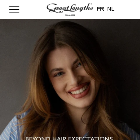
FR
NL