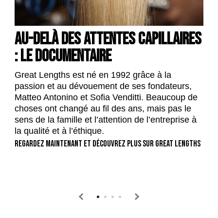
AU-DELÀ DES ATTENTES CAPILLAIRES
D
: le documentaire
D
d
Great Lengths est né en 1992 grâce à la
p
passion et au dévouement de ses fondateurs,
d
Matteo Antonino et Sofia Venditti. Beaucoup de
l
choses ont changé au fil des ans, mais pas le
l
sens de la famille et l’attention de l’entreprise à
En
la qualité et à l’éthique.
dé
REGARDEZ MAINTENANT ET DÉCOUVREZ PLUS SUR GREAT LENGTHS