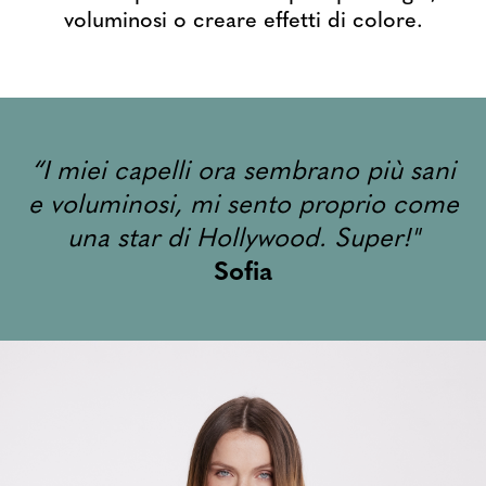
voluminosi o creare effetti di colore.
“I miei capelli ora sembrano più sani
e voluminosi, mi sento proprio come
una star di Hollywood. Super!"
Sofia