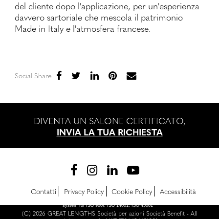
del cliente dopo l'applicazione, per un'esperienza
davvero sartoriale che mescola il patrimonio
Made in Italy e l'atmosfera francese.
Social Share
DIVENTA UN SALONE CERTIFICATO,
INVIA LA TUA RICHIESTA
Contatti
Privacy Policy
Cookie Policy
Accessibilità
Company with certified management
system for ISO 900I, ISO 14001, ISO 45001
(C) 2026 GREAT LENGTHS Società per azioni Società Benefit - All