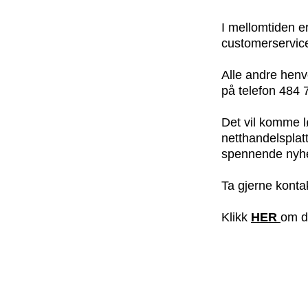
I mellomtiden e
customerservic
Alle andre henv
på telefon 484 
Det vil komme l
netthandelsplat
spennende nyhe
Ta gjerne konta
Klikk
HER
om du