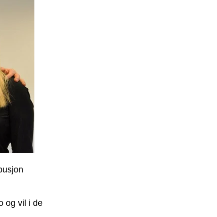
busjon
o
og vil i de