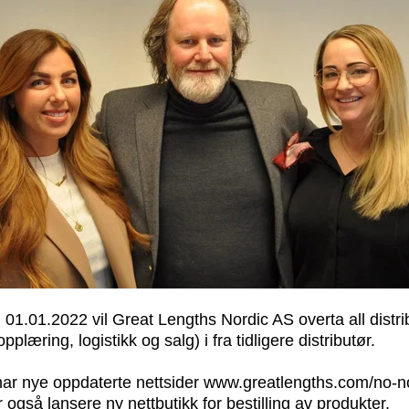
01.01.2022 vil Great Lengths Nordic AS overta all distri
plæring, logistikk og salg) i fra tidligere distributør.
ar nye oppdaterte nettsider
www.greatlengths.com/no-n
gså lansere ny nettbutikk for bestilling av produkter.