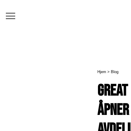
Hjem
>
Blog
Great
åpner 
avdeli