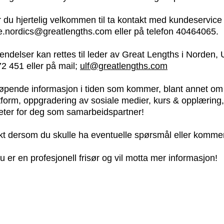
r du hjertelig velkommen til ta kontakt med kundeservice
e.nordics@greatlengths.com eller på telefon 40464065.
endelser kan rettes til leder av Great Lengths i Norden,
72 451 eller på mail;
ulf@greatlengths.com
øpende informasjon i tiden som kommer, blant annet om
tform, oppgradering av sosiale medier, kurs & opplæring
ter for deg som samarbeidspartner!
kt dersom du skulle ha eventuelle spørsmål eller kommen
 er en profesjonell frisør og vil motta mer informasjon!