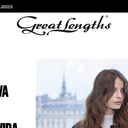
 agora
va