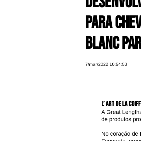
desenvol
para che
blanc par
7/mar/2022 10:54:53
L’ art de la coi
A Great Length
de produtos pro
No coração de 