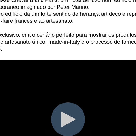
-se Cheval Blanc Paris, um hotel de luxo num edifício 
mporâneo imaginado por Peter Marino.
o edifício dá um forte sentido de herança art déco e re
r-faire francês e ao artesanato.
xclusivo, cria o cenário perfeito para mostrar os produt
 artesanato único, made-in-Italy e o processo de forne
.