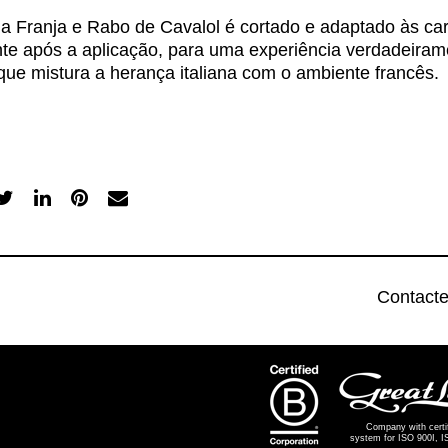
a Franja e Rabo de Cavalol é cortado e adaptado às car
nte após a aplicação, para uma experiência verdadeiram
que mistura a herança italiana com o ambiente francês.
Contact
Company with cert
system for ISO 900I, 