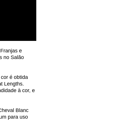
Franjas e
s no Salão
cor é obtida
at Lengths.
ndidade à cor, e
Cheval Blanc
ium para uso