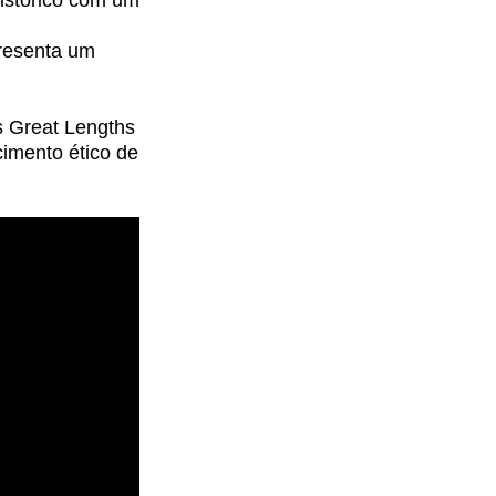
histórico com um
presenta um
os Great Lengths
cimento ético de