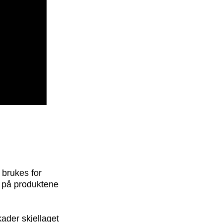
 brukes for
n på produktene
ader skjellaget