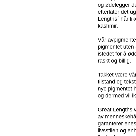
og ødelegger de
etterlater det u
Lengths´ hår li
kashmir.
Vår avpigmenteri
pigmentet uten å
istedet for å ø
raskt og billig.
Takket være vå
tilstand og teks
nye pigmentet ha
og dermed vil i
Great Lengths v
av menneskehår;
garanterer enes
livsstilen og e