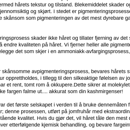
rmed hårets tekstur og tilstand. Blekemiddelet skader o
gjennomsiktig og skjørt. I stedet er pigmenteringsprosesse
ke skånsom som pigmenteringen av det mest dyrebare gar
ngsprosess skader ikke håret og tillater fjerning av det 
 endre kvaliteten på håret. Vi fjerner heller alle pigmente
delegge det som skjer i en ammoniakk-avfargingsprosess,
r skånsomme avpigmenteringsprosess, bevares hårets st
tur opprettholdes, i tillegg til den silkeaktige følelsen av 
r et rent, tomt rom å okkupere.Dette sikrer at molekylet s
kke fargen falme ut.... akkurat som din kashmirgenser!
ar det første selskapet i verden til å bruke dennemåten 
 denne prosessen, utført på jomfruhår med ekstraordinæ
tående kvalitet. Hvis du gjør det, vil håret tåle den mes
nhver etterfølgende kjemisk behandling, og bevare fargein