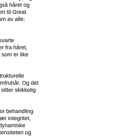
gså håret og
n til Great
n av alle;
svarte
r fra håret,
 som er like
rukturelle
jomfruhår. Og det
itter skikkelig
for behandling
r integritet,
t dynamiske
tensiteten og