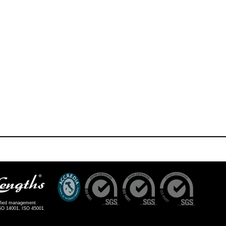
ified management
ISO 14001, ISO 45001