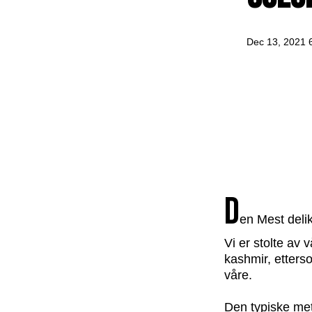
Dec 13, 2021 
D
en Mest deli
Vi er stolte av 
kashmir, etters
våre.
Den typiske met