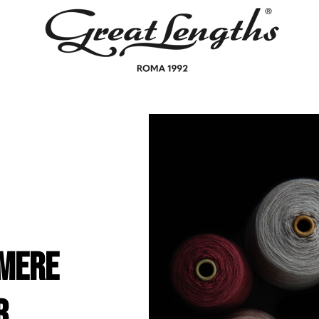
mere
r