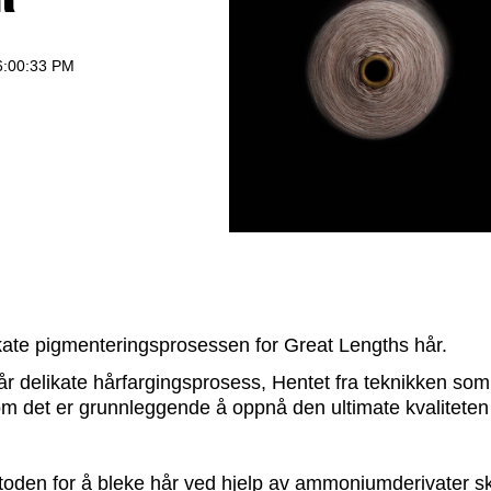
6:00:33 PM
kate pigmenteringsprosessen for Great Lengths hår.
vår delikate hårfargingsprosess, Hentet fra teknikken som
om det er grunnleggende å oppnå den ultimate kvalitete
oden for å bleke hår ved hjelp av ammoniumderivater sk