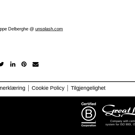
lippe Delberghe @
unsplash.com
nerklæring
Cookie Policy
Tilgjengelighet
Company with cert
system for ISO 900I, 