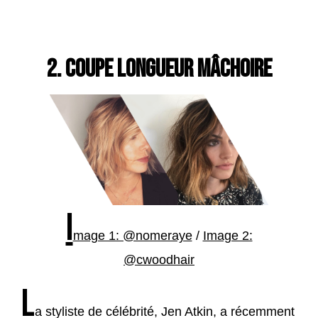
2. COUPE LONGUEUR MÂCHOIRE
I
mage 1: @nomeraye
/
Image 2:
@cwoodhair
L
a styliste de célébrité, Jen Atkin, a récemment