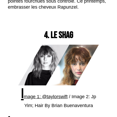
pointes fourchues sous contrôle. Ce printemps,
embrasser les cheveux Rapunzel.
4. LE SHAG
I
mage 1: @taylorswift
/ Image 2: Jp
Yim; Hair By Brian Buenaventura