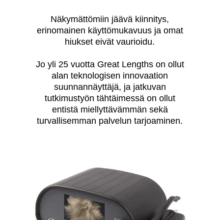
Näkymättömiin jäävä kiinnitys,
erinomainen käyttömukavuus ja omat
hiukset eivät vaurioidu.
Jo yli 25 vuotta Great Lengths on ollut
alan teknologisen innovaation
suunnannäyttäjä, ja jatkuvan
tutkimustyön tähtäimessä on ollut
entistä miellyttävämmän sekä
turvallisemman palvelun tarjoaminen.