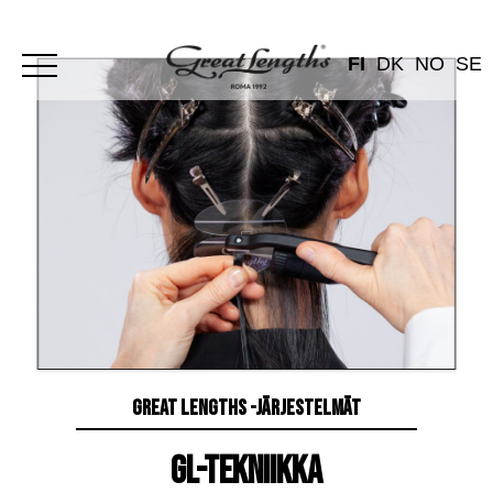
FI
DK
NO
SE
GREAT LENGTHS -JÄRJESTELMÄT
GL-TEKNIIKKA