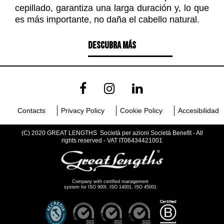
cepillado, garantiza una larga duración y, lo que
es más importante, no daña el cabello natural.
DESCUBRA MÁS
Contacts
Privacy Policy
Cookie Policy
Accesibilidad
(C) 2020 GREAT LENGTHS Società per azioni Società Benefit - All
rights reserved - VAT IT06434421001
Company with certified management
system for ISO 900I, ISO 14001, ISO 45001