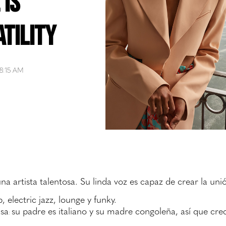
 is
tility
18:15 AM
una artista talentosa. Su linda voz es capaz de crear la uni
, electric jazz, lounge y funky.
asa
su padre es italiano y su madre congoleña, así que cre
: