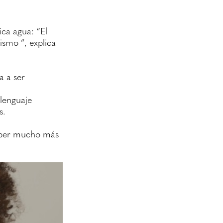
ica agua: “El
ismo ”, explica
a a ser
 lenguaje
s.
saber mucho más