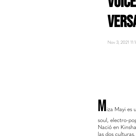
voice
versa
Nov 3, 2021 11:
M
iza Mayi es 
soul, electro-pop
Nació en Kinsh
las dos culturas.