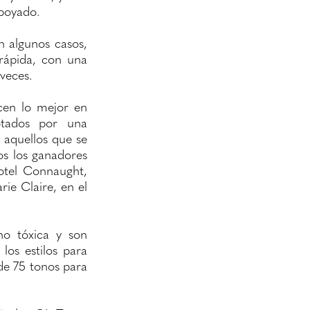
apoyado.
n algunos casos,
 rápida, con una
 veces.
cen lo mejor en
Votados por una
 aquellos que se
os los ganadores
otel Connaught,
ie Claire, en el
no tóxica y son
los estilos para
de 75 tonos para