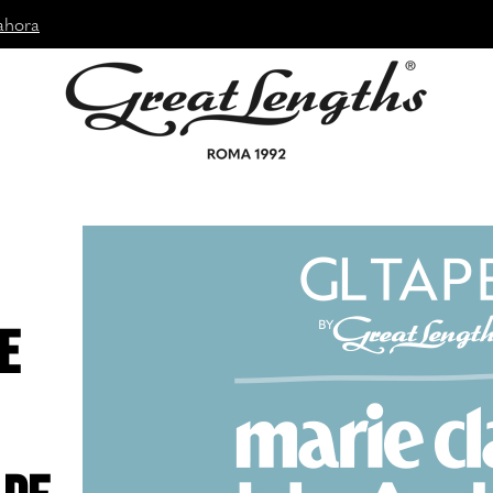
ahora
de