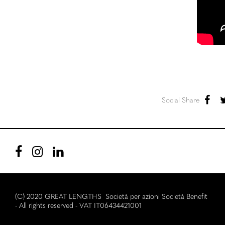
Social Share
(C) 2020 GREAT LENGTHS Società per azioni Società Benefit
- All rights reserved - VAT IT06434421001