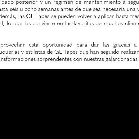
uidado posterior y un régimen de mantenimiento a segui
ta seis u ocho semanas antes de que sea necesaria una vi
demás, las GL Tapes se pueden volver a aplicar hasta tre
al, lo que las convierte en las favoritas de muchos clien
provechar esta oportunidad para dar las gracias a
luquerías y estilistas de GL Tapes que han seguido realiz
transformaciones sorprendentes con nuestras galardonadas