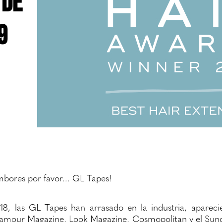
 de
9
mbores por favor... GL Tapes!
8, las GL Tapes han arrasado en la industria, apareci
lamour Magazine, Look Magazine, Cosmopolitan y el Sund