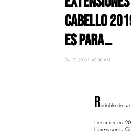
extensiones
cabello 201
es para…
Dec 15, 2018 11:40:00 AM
R
edoble de ta
Lanzadas en 201
líderes como G