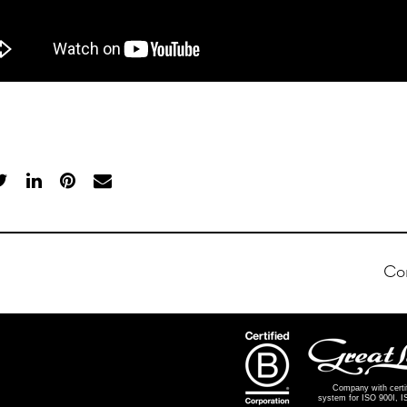
Co
Company with cert
system for ISO 900I, 