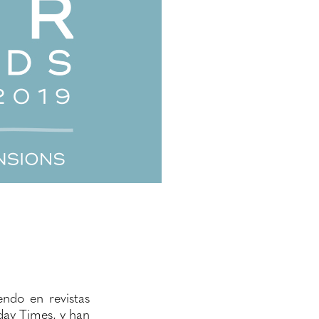
endo en revistas
ay Times, y han