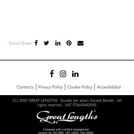
Social Share
Contacts
Privacy Policy
Cookie Policy
Accesibilidad
(C) 2020 GREAT LENGTHS Società per azioni Società Benefit - All
rights reserved - VAT IT06434421001
Company with certified management
system for ISO 900I, ISO 14001, ISO 45001