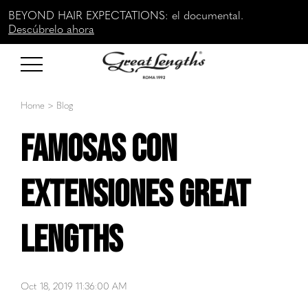
BEYOND HAIR EXPECTATIONS: el documental.
Descúbrelo ahora
Home
>
Blog
Famosas con
extensiones Great
lengths
Oct 18, 2019 11:36:00 AM