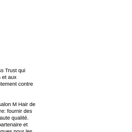
s Trust qui
 et aux
itement contre
 salon M Hair de
e: fournir des
ute qualité.
artenaire et
uques pour les