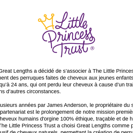
Great Lengths a décidé de s’associer à The Little Princes
ement des perruques faites de cheveux aux jeunes enfants
qu’à 24 ans, qui ont perdu leur cheveux à cause d’un tra
ns d’autres circonstances.
a plusieurs années par James Anderson, le propriétaire du
partenariat est le prolongement de notre mission premièr
heveux humains d'orgine 100% éthique, traçable et de ha
The Little Princess Trust a choisi Great Lengths comme p
lusif de cheveux naturels, permettant la création de perr