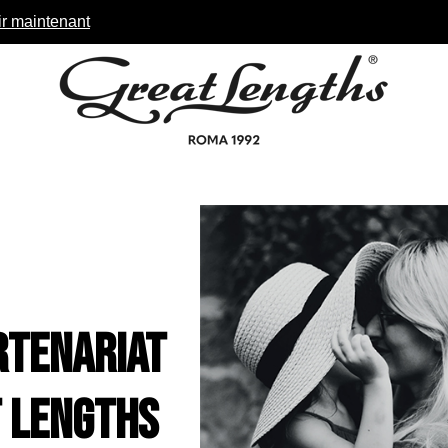
r maintenant
rtenariat
 Lengths